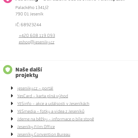
Palackého 1341/2
790 01 Jeseník
IČ: 68923244
+420 608 119 093
eshop@jeseniky.cz
Naše další
projekty
jeseniky.cz - portál
YesCard - karta plná výhod
YESinfo - akce a událsosti v Jeseníkách
YESmedia - fotky a videa z Jeseníků
Jdeme na běžky - informace o bíle stopě
Jeseníky Film Office
Jeseníky Convention Bureau