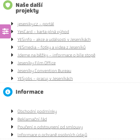
Naše další
projekty
jeseniky.cz - portál
YesCard - karta plná výhod
YESinfo - akce a událsosti v Jeseníkách
YESmedia - fotky a videa z Jeseníků
Jdeme na běžky - informace o bíle stopě
Jeseníky Film Office
Jeseníky Convention Bureau
YESjobs - pracuj v Jeseníkách
Informace
Obchodní podmínky
Reklamační řád
Poučení o odstoupení od smlouvy
Informace o ochraně osobních údajů